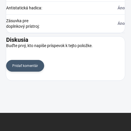
Antistatická hadica
:
Áno
Zásuvka pre
Áno
doplnkový prístroj
:
Diskusia
Buďte prvý, kto napíše príspevok k tejto položke.
Pridať komentár
Z
á
p