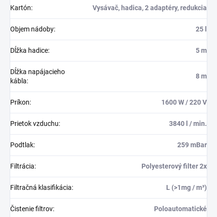
Kartón
:
Vysávač, hadica, 2 adaptéry, redukcia
Objem nádoby
:
25 l
Dĺžka hadice
:
5 m
Dĺžka napájacieho
8 m
kábla
:
Príkon
:
1600 W / 220 V
Prietok vzduchu
:
3840 l / min.
Podtlak
:
259 mBar
Filtrácia
:
Polyesterový filter 2x
Filtračná klasifikácia
:
L (>1mg / m³)
Čistenie filtrov
:
Poloautomatické