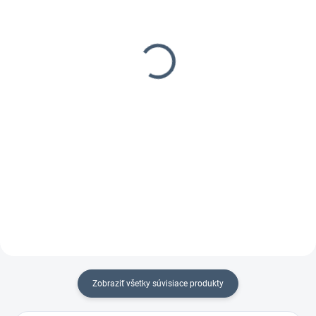
5-10 DNÍ
SKLADOM
(2 KS)
Hadica 5m antistatická
Náhradná koncovka k
197,99 €
hadici
160,97 € bez DPH
17,99 €
14,63 € bez DPH
Do košíka
Do košíka
Flexibilná antistatická hadica 5m
Koncovka k hadici pre pripojenie
doplnkového prístroja
Zobraziť všetky súvisiace produkty