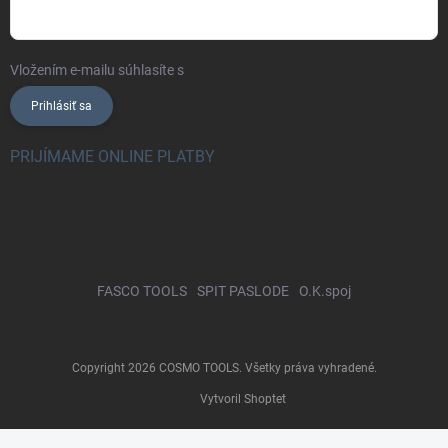
Vložením e-mailu súhlasíte s
podmienkami ochrany osobných údajov
Prihlásiť sa
PRIJÍMAME ONLINE PLATBY
FASCO TOOLS
SPIT PASLODE
O.K.spoj
Copyright 2026
COSMO TOOLS
. Všetky práva vyhradené.
Vytvoril Shoptet