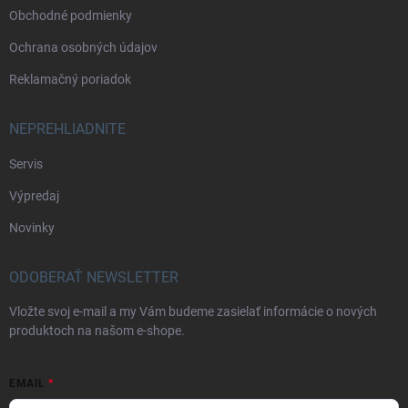
Obchodné podmienky
Ochrana osobných údajov
Reklamačný poriadok
NEPREHLIADNITE
Servis
Výpredaj
Novinky
ODOBERAŤ NEWSLETTER
Vložte svoj e-mail a my Vám budeme zasielať informácie o nových
produktoch na našom e-shope.
EMAIL