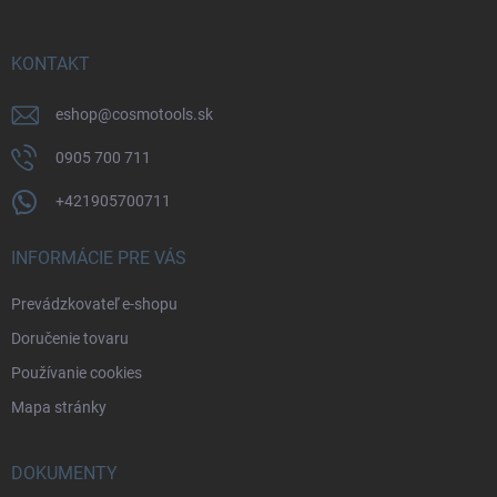
ä
t
i
KONTAKT
e
eshop
@
cosmotools.sk
0905 700 711
+421905700711
INFORMÁCIE PRE VÁS
Prevádzkovateľ e-shopu
Doručenie tovaru
Používanie cookies
Mapa stránky
DOKUMENTY