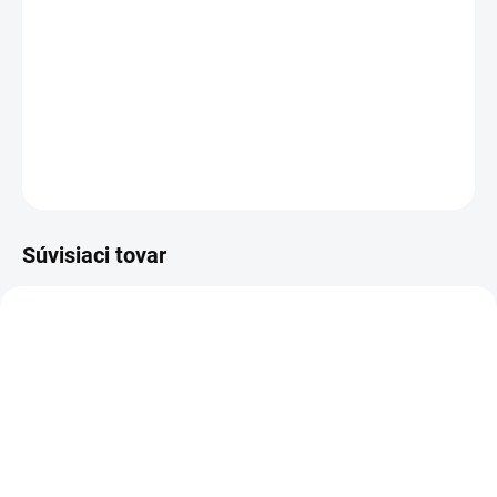
−
+
Pridať do košíka
Profesionálny bezvreckový vysávač na suché a mokré vysávanie
DETAILNÉ INFORMÁCIE
OPÝTAŤ SA
STRÁŽIŤ
Súvisiaci tovar