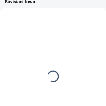
Súvisiaci tovar
14-21 DNÍ
14-21 DNÍ
FASCO F1A N30-19 pneu
FASCO F21T 92-25A
sponkovačka
pneu sponkovačka
149,99 €
179,99 €
121,94 € bez DPH
146,33 € bez DPH
Do košíka
Do košíka
Pneumatická čalúnnická a
Pneumatická nábytkárska a