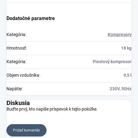
Dodatočné parametre
Kategória
:
Kompresory
Hmotnosť
:
18 kg
Kategória
:
Piestový kompresor
Objem vzdušníka
:
9,5 l
Napätie
:
230V, 50Hz
Diskusia
Buďte prvý, kto napíše príspevok k tejto položke.
Pridať komentár