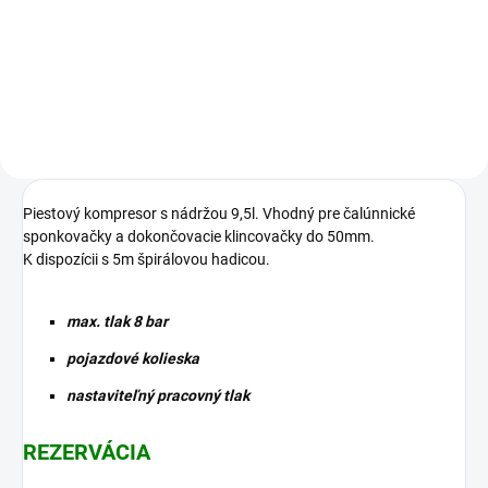
remeselnícka sponkovačka.
stolárska sponkovačka. Spony
Spony typu Paslode PN30/6-
92/10-25mm
19mm
Piestový kompresor s nádržou 9,5l. Vhodný pre čalúnnické
sponkovačky a dokončovacie klincovačky do 50mm.
K dispozícii s 5m špirálovou hadicou.
max. tlak 8 bar
pojazdové kolieska
nastaviteľný pracovný tlak
REZERVÁCIA