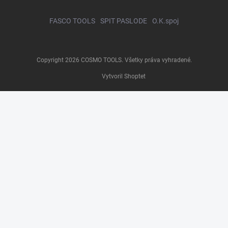
FASCO TOOLS
SPIT PASLODE
O.K.spoj
Copyright 2026
COSMO TOOLS
. Všetky práva vyhradené.
Vytvoril Shoptet